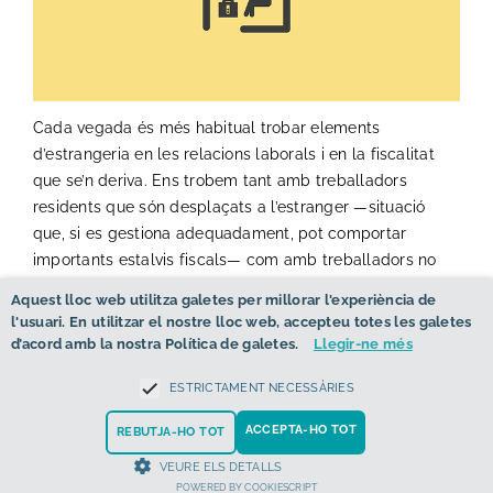
NOTÍCIES
CONTACTE
Cada vegada és més habitual trobar elements
d’estrangeria en les relacions laborals i en la fiscalitat
CAT
que se’n deriva. Ens trobem tant amb treballadors
residents que són desplaçats a l’estranger —situació
que, si es gestiona adequadament, pot comportar
importants estalvis fiscals— com amb treballadors no
residents que presten serveis parcialment a Espanya, o
Aquest lloc web utilitza galetes per millorar l'experiència de
a la inversa.
l'usuari. En utilitzar el nostre lloc web, accepteu totes les galetes
El cas que vull plantejar avui fa referència a una
d’acord amb la nostra Política de galetes.
Llegir-ne més
especialitat concreta: la d’un treballador no resident a
ESTRICTAMENT NECESSÀRIES
Espanya que presta serveis des del seu país de
residència en règim de teletreball. Cal anar amb
ACCEPTA-HO TOT
REBUTJA-HO TOT
compte, perquè presenta peculiaritats rellevants.
VEURE ELS DETALLS
Com a regla general, d’acord amb la normativa de
POWERED BY COOKIESCRIPT