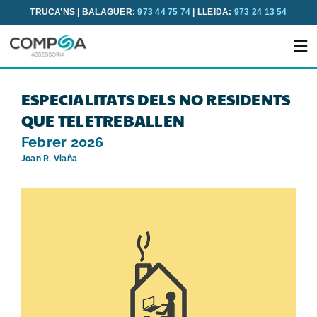
Skip
TRUCA’NS | BALAGUER:
973 44 75 74
| LLEIDA:
973 24 13 54
to
content
ESPECIALITATS DELS NO RESIDENTS
QUE TELETREBALLEN
Febrer 2026
Joan R. Viaña
INICI
NOSALTRES
SERVEIS