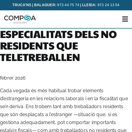
Skip
TRUCA’NS | BALAGUER:
973 44 75 74
| LLEIDA:
973 24 13 54
to
content
ESPECIALITATS DELS NO
RESIDENTS QUE
TELETREBALLEN
febrer 2026
Cada vegada és més habitual trobar elements
INICI
d’estrangeria en les relacions laborals i en la fiscalitat que
se’n deriva. Ens trobem tant amb treballadors residents
NOSALTRES
que són desplaçats a l’estranger —situació que, si es
gestiona adequadament, pot comportar importants
SERVEIS
estalvis fiscals— com amb treballadors no residents que