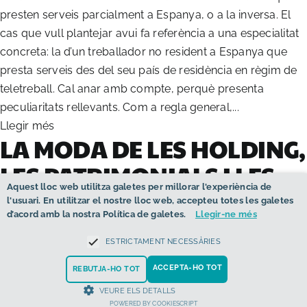
presten serveis parcialment a Espanya, o a la inversa. El
NOTÍCIES
cas que vull plantejar avui fa referència a una especialitat
concreta: la d’un treballador no resident a Espanya que
CONTACTE
presta serveis des del seu país de residència en règim de
teletreball. Cal anar amb compte, perquè presenta
CAT
peculiaritats rellevants. Com a regla general,...
Llegir més
LA MODA DE LES HOLDING,
LES PATRIMONIALS I LES
Aquest lloc web utilitza galetes per millorar l'experiència de
SOCIETATS OFF SHORE
l'usuari. En utilitzar el nostre lloc web, accepteu totes les galetes
d’acord amb la nostra Política de galetes.
Llegir-ne més
ESTRICTAMENT NECESSÀRIES
desembre 2025
ACCEPTA-HO TOT
REBUTJA-HO TOT
Últimament estem bombardejats per agitadors de les
VEURE ELS DETALLS
xarxes socials, i sembla també com una qüestió de
POWERED BY COOKIESCRIPT